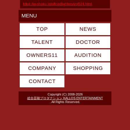
https://in-shoku.info/foodfighters/vol524.html
MENU
TOP
NEWS
TALENT
DOCTOR
OWNERS11
AUDITION
COMPANY
SHOPPING
CONTACT
Copyright (C) 2008-2026
総合芸能プロダクション KALLOS ENTERTAINMENT
. All Rights Reserved.