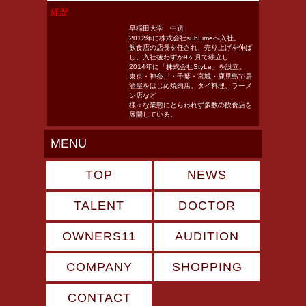
経歴
早稲田大学 中退
2012年に株式会社subLimeへ入社。
飲食店の店長を任され、売り上げを伸ば
し、入社後わずか9ヶ月で独立し
2014年に「株式会社StyLe」を設立。
東京・神奈川・千葉・宮城・鹿児島で居
酒屋をはじめ焼肉店、タイ料理、ラーメ
ン店など
様々な業態にとらわれず多数の飲食店を
展開している。
MENU
TOP
NEWS
TALENT
DOCTOR
OWNERS11
AUDITION
COMPANY
SHOPPING
CONTACT