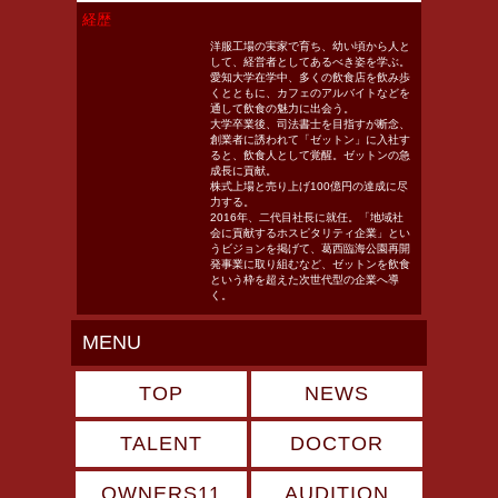
経歴
洋服工場の実家で育ち、幼い頃から人と
して、経営者としてあるべき姿を学ぶ。
愛知大学在学中、多くの飲食店を飲み歩
くとともに、カフェのアルバイトなどを
通して飲食の魅力に出会う。
大学卒業後、司法書士を目指すが断念、
創業者に誘われて「ゼットン」に入社す
ると、飲食人として覚醒。ゼットンの急
成長に貢献。
株式上場と売り上げ100億円の達成に尽
力する。
2016年、二代目社長に就任。「地域社
会に貢献するホスピタリティ企業」とい
うビジョンを掲げて、葛西臨海公園再開
発事業に取り組むなど、ゼットンを飲食
という枠を超えた次世代型の企業へ導
く。
MENU
TOP
NEWS
TALENT
DOCTOR
OWNERS11
AUDITION